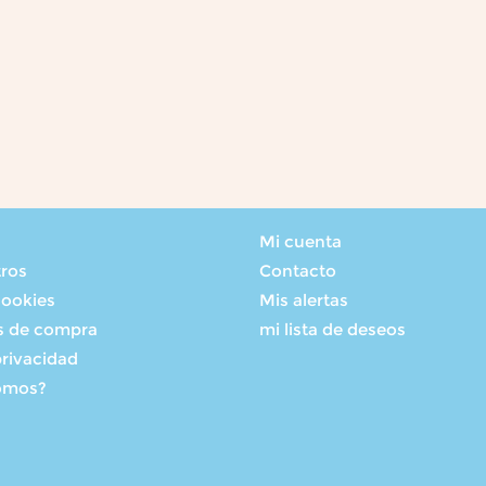
Mi cuenta
tros
Contacto
cookies
Mis alertas
s de compra
mi lista de deseos
privacidad
omos?