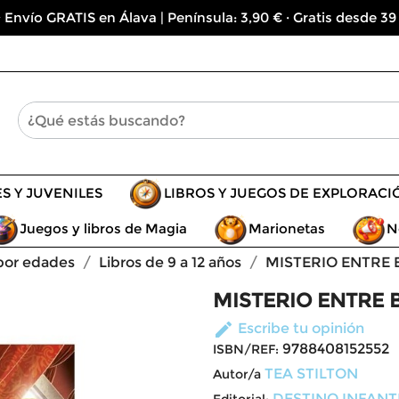
 Envío GRATIS en Álava | Península: 3,90 € · Gratis desde 39
ES Y JUVENILES
LIBROS Y JUEGOS DE EXPLORACI
Juegos y libros de Magia
Marionetas
N
 por edades
Libros de 9 a 12 años
MISTERIO ENTRE B
MISTERIO ENTRE B
edit
Escribe tu opinión
9788408152552
ISBN/REF:
TEA STILTON
Autor/a
DESTINO INFANTI
Editorial: