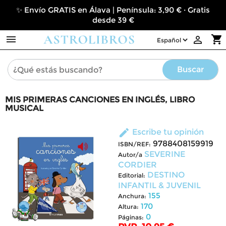
✨ Envío GRATIS en Álava | Península: 3,90 € · Gratis
desde 39 €

shopping_cart

Buscar
MIS PRIMERAS CANCIONES EN INGLÉS, LIBRO
MUSICAL
edit
Escribe tu opinión
9788408159919
ISBN/REF:
SEVERINE
Autor/a
CORDIER
DESTINO
Editorial:
INFANTIL & JUVENIL
155
Anchura:
170
Altura:
0
Páginas: