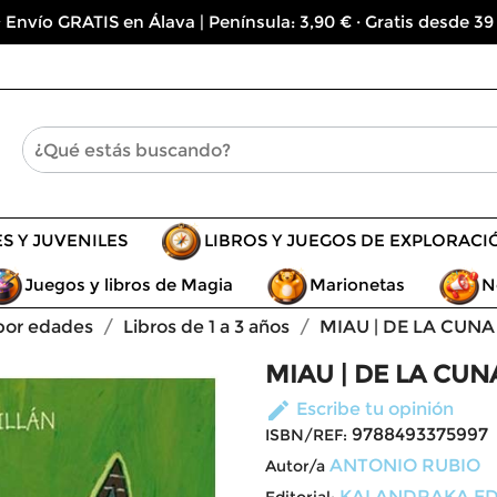
 Envío GRATIS en Álava | Península: 3,90 € · Gratis desde 39
ES Y JUVENILES
LIBROS Y JUEGOS DE EXPLORACI
Juegos y libros de Magia
Marionetas
N
 por edades
Libros de 1 a 3 años
MIAU | DE LA CUNA
MIAU | DE LA CUN
edit
Escribe tu opinión
9788493375997
ISBN/REF:
ANTONIO RUBIO
Autor/a
KALANDRAKA ED
Editorial: