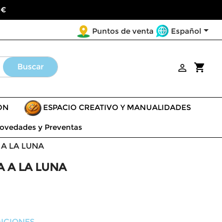
 €

Español
Puntos de venta
shopping_cart
Buscar

ÓN
ESPACIO CREATIVO Y MANUALIDADES
ovedades y Preventas
 A LA LUNA
A A LA LUNA
ICIONES