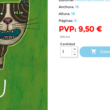
16
Anchura:
16
Altura:
0
Páginas:
PVP: 9,50 €
IVA inc
Cantidad

Com