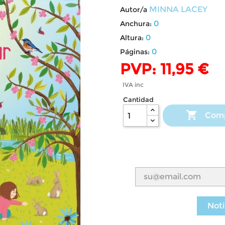
MINNA LACEY
Autor/a
0
Anchura:
0
Altura:
0
Páginas:
PVP: 11,95 €
IVA inc
Cantidad

Com
Noti