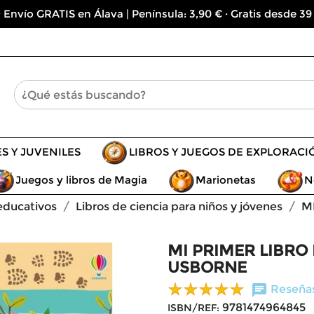
 Envío GRATIS en Álava | Península: 3,90 € · Gratis desde 39
ES Y JUVENILES
LIBROS Y JUEGOS DE EXPLORACI
Juegos y libros de Magia
Marionetas
N
educativos
Libros de ciencia para niños y jóvenes
M
MI PRIMER LIBRO 
USBORNE
chat
Reseñas
9781474964845
ISBN/REF: