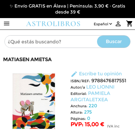
✨ Envío GRATIS en Álava | Península: 3,90 € · Gratis
desde 39 €

shopping_cart

Buscar
MATIASEN AMETSA
edit
Escribe tu opinión
9788476817551
ISBN/REF:
LEO LIONNI
Autor/a
PAMIELA
Editorial:
ARGITALETXEA
220
Anchura:
275
Altura:
0
Páginas:
PVP: 15,00 €
IVA inc