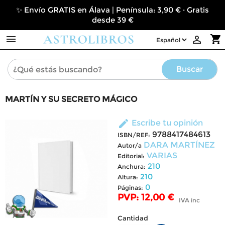
✨ Envío GRATIS en Álava | Península: 3,90 € · Gratis
desde 39 €

shopping_cart

Buscar
MARTÍN Y SU SECRETO MÁGICO
edit
Escribe tu opinión
9788417484613
ISBN/REF:
DARA MARTÍNEZ
Autor/a
VARIAS
Editorial:
210
Anchura:
210
Altura:
0
Páginas:
PVP: 12,00 €
IVA inc
Cantidad