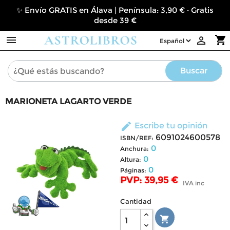
✨ Envío GRATIS en Álava | Península: 3,90 € · Gratis
desde 39 €

shopping_cart

Buscar
MARIONETA LAGARTO VERDE
edit
Escribe tu opinión
6091024600578
ISBN/REF:
0
Anchura:
0
Altura:
0
Páginas:
PVP: 39,95 €
IVA inc
Cantidad
