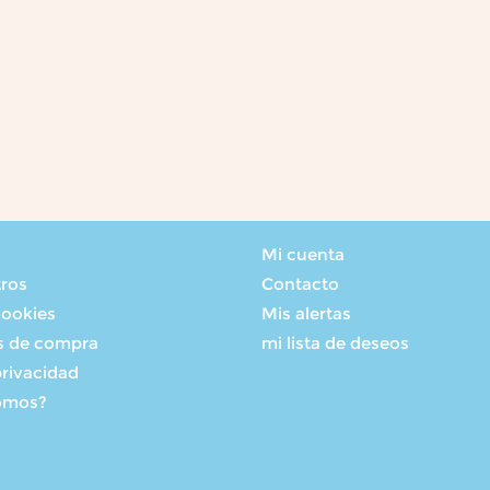
Mi cuenta
tros
Contacto
cookies
Mis alertas
s de compra
mi lista de deseos
privacidad
omos?