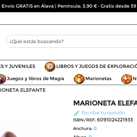
 Envío GRATIS en Álava | Península: 3,90 € · Gratis desde 39
ES Y JUVENILES
LIBROS Y JUEGOS DE EXPLORACI
Juegos y libros de Magia
Marionetas
N
IONETA ELEFANTE
MARIONETA ELEF
edit
Escribe tu opinión
6091024221933
ISBN/REF:
0
Anchura:
0
Altura: