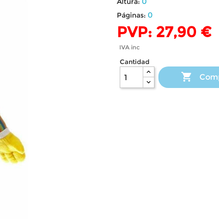
0
Altura:
0
Páginas:
PVP: 27,90 €
IVA inc
Cantidad

Com