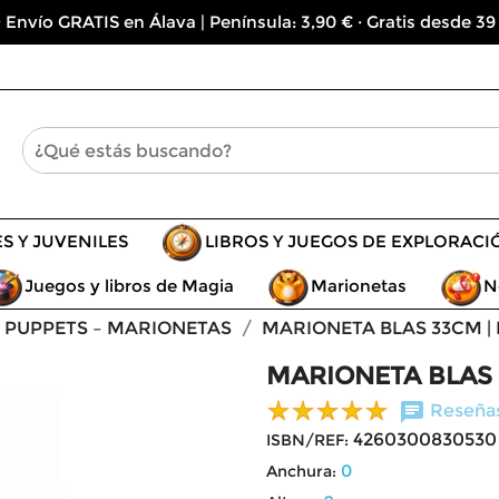
 Envío GRATIS en Álava | Península: 3,90 € · Gratis desde 39
ES Y JUVENILES
LIBROS Y JUEGOS DE EXPLORACI
Juegos y libros de Magia
Marionetas
N
G PUPPETS – MARIONETAS
MARIONETA BLAS 33CM |
MARIONETA BLAS 
chat
Reseñas
4260300830530
ISBN/REF:
0
Anchura: