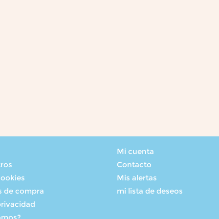
Mi cuenta
tros
Contacto
cookies
Mis alertas
s de compra
mi lista de deseos
privacidad
omos?