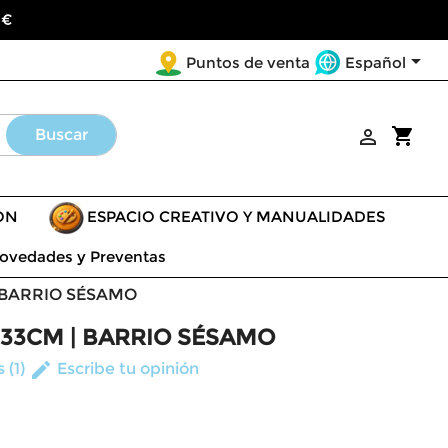
 €

Español
Puntos de venta
shopping_cart
Buscar

ÓN
ESPACIO CREATIVO Y MANUALIDADES
ovedades y Preventas
 BARRIO SÉSAMO
33CM | BARRIO SÉSAMO
edit
 (1)
Escribe tu opinión