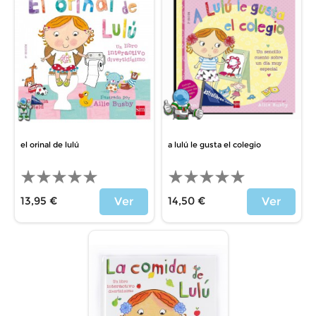
el orinal de lulú
a lulú le gusta el colegio
13,95 €
14,50 €
Ver
Ver
Precio
Precio