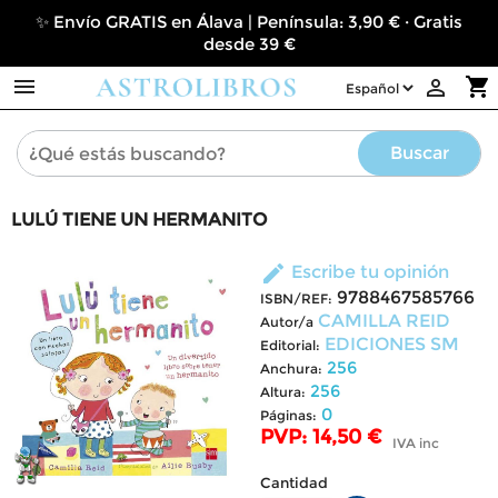
✨ Envío GRATIS en Álava | Península: 3,90 € · Gratis
desde 39 €

shopping_cart

Buscar
LULÚ TIENE UN HERMANITO
edit
Escribe tu opinión
9788467585766
ISBN/REF:
CAMILLA REID
Autor/a
EDICIONES SM
Editorial:
256
Anchura:
256
Altura:
0
Páginas:
PVP: 14,50 €
IVA inc
Cantidad