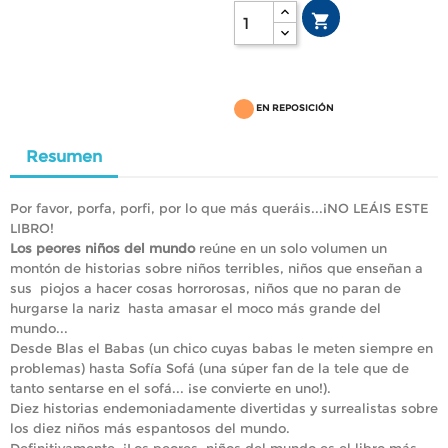

EN REPOSICIÓN
Resumen
Por favor, porfa, porfi, por lo que más queráis...¡NO LEÁIS ESTE
LIBRO!
Los peores niños del mundo
reúne en un solo volumen un
montón de historias sobre niños terribles, niños que enseñan a
sus piojos a hacer cosas horrorosas, niños que no paran de
hurgarse la nariz hasta amasar el moco más grande del
mundo...
Desde Blas el Babas (un chico cuyas babas le meten siempre en
problemas) hasta Sofía Sofá (una súper fan de la tele que de
tanto sentarse en el sofá... ¡se convierte en uno!).
Diez historias endemoniadamente divertidas y surrealistas sobre
los diez niños más espantosos del mundo.
Definitivamente, ¡Los peores niños del mundo es el libro más