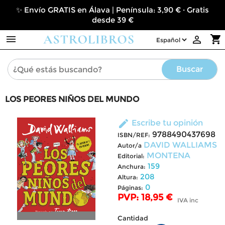
✨ Envío GRATIS en Álava | Península: 3,90 € · Gratis
desde 39 €

shopping_cart

Buscar
LOS PEORES NIÑOS DEL MUNDO
edit
Escribe tu opinión
9788490437698
ISBN/REF:
DAVID WALLIAMS
Autor/a
MONTENA
Editorial:
159
Anchura:
208
Altura:
0
Páginas:
PVP: 18,95 €
IVA inc
Cantidad