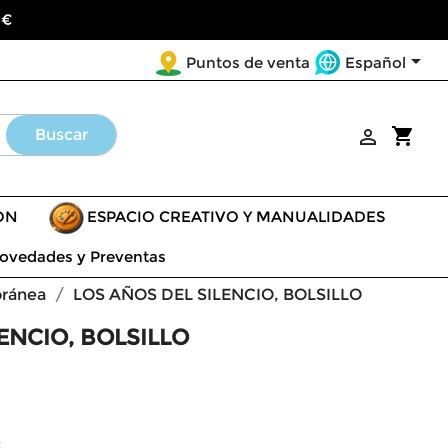
 €

Español
Puntos de venta
shopping_cart
Buscar

ÓN
ESPACIO CREATIVO Y MANUALIDADES
ovedades y Preventas
oránea
LOS AÑOS DEL SILENCIO, BOLSILLO
ENCIO, BOLSILLO
S