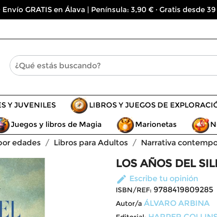
 Envío GRATIS en Álava | Península: 3,90 € · Gratis desde 39
ES Y JUVENILES
LIBROS Y JUEGOS DE EXPLORACI
Juegos y libros de Magia
Marionetas
N
 por edades
Libros para Adultos
Narrativa contemp
LOS AÑOS DEL SIL
edit
Escribe tu opinión
9788419809285
ISBN/REF:
ÁLVARO ARBINA
Autor/a
HARPER COLLIN
Editorial: