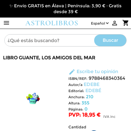
✨ Envío GRATIS en Álava | Península: 3,90 € · Gratis
desde 39 €

shopping_cart

Buscar
LIBRO GUANTE, LOS AMIGOS DEL MAR
edit
Escribe tu opinión
9788468340364
ISBN/REF:
EDEBE
Autor/a
EDEBÉ
Editorial:
210
Anchura:
355
Altura:
0
Páginas:
PVP: 18,95 €
IVA inc
Cantidad