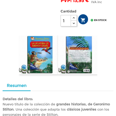
PVP: 13,95 €
IVA inc
Cantidad


EN STOCK
Resumen
Detalles del libro:
Nuevo título de la colección de
grandes historias, de Geronimo
Stilton
. Una colección que adapta los
clásicos juveniles
con los
personajes de la serie de Stilton.