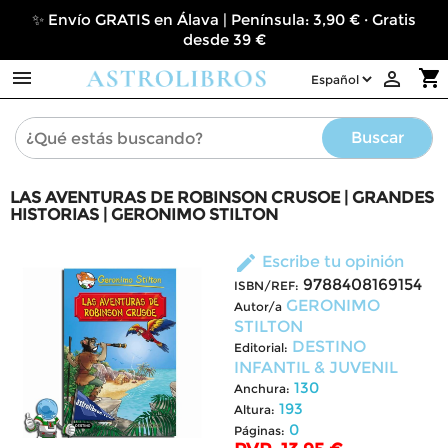
✨ Envío GRATIS en Álava | Península: 3,90 € · Gratis
desde 39 €

shopping_cart

Buscar
LAS AVENTURAS DE ROBINSON CRUSOE | GRANDES
HISTORIAS | GERONIMO STILTON
edit
Escribe tu opinión
9788408169154
ISBN/REF:
GERONIMO
Autor/a
STILTON
DESTINO
Editorial:
INFANTIL & JUVENIL
130
Anchura:
193
Altura:
0
Páginas: