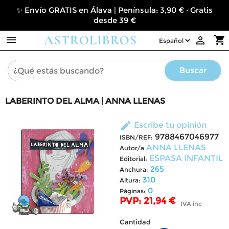
✨ Envío GRATIS en Álava | Península: 3,90 € · Gratis
desde 39 €

shopping_cart

Buscar
LABERINTO DEL ALMA | ANNA LLENAS
edit
Escribe tu opinión
9788467046977
ISBN/REF:
ANNA LLENAS
Autor/a
ESPASA INFANTIL
Editorial:
265
Anchura:
310
Altura:
0
Páginas:
PVP: 21,94 €
IVA inc
Cantidad