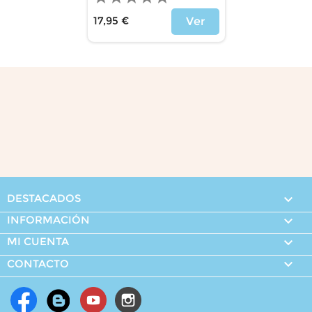
17,95 €
Ver
Precio
DESTACADOS

INFORMACIÓN

MI CUENTA


CONTACTO