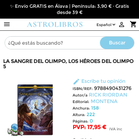
✨ Envío GRATIS en Álava | Península: 3,90 € · Gratis
desde 39 €

shopping_cart

Buscar
LA SANGRE DEL OLIMPO, LOS HÉROES DEL OLIMPO
5
edit
Escribe tu opinión
9788490431276
ISBN/REF:
RICK RIORDAN
Autor/a
MONTENA
Editorial:
158
Anchura:
222
Altura:
0
Páginas:
PVP: 17,95 €
IVA inc