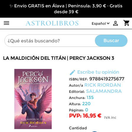
✨ Envío GRATIS en Álava | Península: 3,90 € · Gratis
desde 39 €

shopping_cart

Buscar
LA MALDICIÓN DEL TITÁN | PERCY JACKSON 3
edit
Escribe tu opinión
9788419275677
ISBN/REF:
RICK RIORDAN
Autor/a
SALAMANDRA
Editorial:
135
Anchura:
220
Altura:
0
Páginas:
PVP: 16,95 €
IVA inc
Cantidad