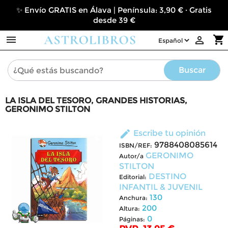
✨ Envío GRATIS en Álava | Península: 3,90 € · Gratis
desde 39 €

shopping_cart

Buscar
LA ISLA DEL TESORO, GRANDES HISTORIAS,
GERONIMO STILTON
edit
Escribe tu opinión
9788408085614
ISBN/REF:
GERONIMO
Autor/a
STILTON
DESTINO
Editorial:
INFANTIL & JUVENIL
130
Anchura:
200
Altura:
0
Páginas: