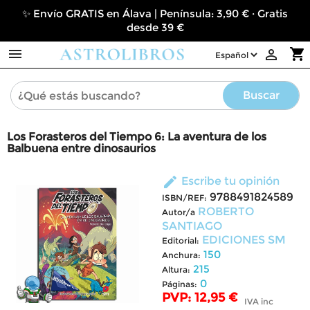
✨ Envío GRATIS en Álava | Península: 3,90 € · Gratis
desde 39 €

shopping_cart

Buscar
Los Forasteros del Tiempo 6: La aventura de los
Balbuena entre dinosaurios
edit
Escribe tu opinión
9788491824589
ISBN/REF:
ROBERTO
Autor/a
SANTIAGO
EDICIONES SM
Editorial:
150
Anchura:
215
Altura:
0
Páginas:
PVP: 12,95 €
IVA inc