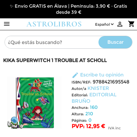
✨ Envío GRATIS en Álava | Península: 3,90 € · Gratis
desde 39 €

shopping_cart

Buscar
KIKA SUPERWITCH 1 TROUBLE AT SCHOLL
edit
Escribe tu opinión
9788421695548
ISBN/REF:
KNISTER
Autor/a
EDITORIAL
Editorial:
BRUÑO
160
Anchura:
210
Altura:
0
Páginas:
PVP: 12,95 €
IVA inc