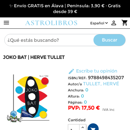
✨ Envío GRATIS en Álava | Península: 3,90 € · Gratis
desde 39 €

shopping_cart

Buscar
JOKO BAT | HERVE TULLET
edit
Escribe tu opinión
9788498435207
ISBN/REF:
TULLET, HERVÉ
Autor/a
0
Anchura:
0
Altura:
0
Páginas:
PVP: 17,50 €
IVA inc
Cantidad