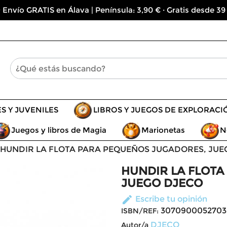
 Envío GRATIS en Álava | Península: 3,90 € · Gratis desde 39
ES Y JUVENILES
LIBROS Y JUEGOS DE EXPLORACI
Juegos y libros de Magia
Marionetas
N
HUNDIR LA FLOTA PARA PEQUEÑOS JUGADORES, JUE
HUNDIR LA FLOT
JUEGO DJECO
edit
Escribe tu opinión
3070900052703
ISBN/REF:
DJECO
Autor/a