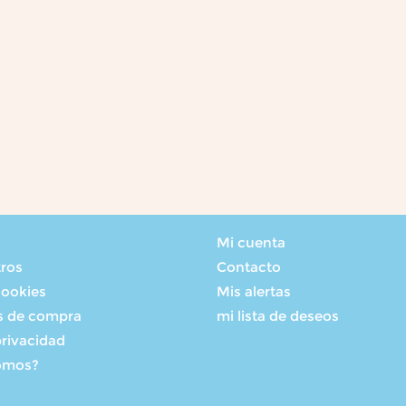
Mi cuenta
tros
Contacto
cookies
Mis alertas
s de compra
mi lista de deseos
privacidad
omos?