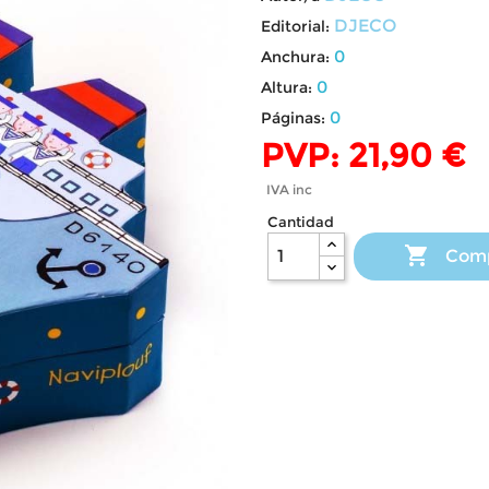
DJECO
Editorial:
0
Anchura:
0
Altura:
0
Páginas:
PVP: 21,90 €
IVA inc
Cantidad

Com