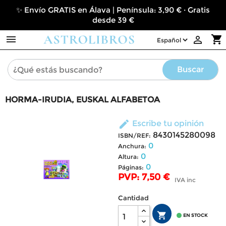
✨ Envío GRATIS en Álava | Península: 3,90 € · Gratis
desde 39 €

shopping_cart

Buscar
HORMA-IRUDIA, EUSKAL ALFABETOA
edit
Escribe tu opinión
8430145280098
ISBN/REF:
0
Anchura:
0
Altura:
0
Páginas:
PVP: 7,50 €
IVA inc
Cantidad


EN STOCK