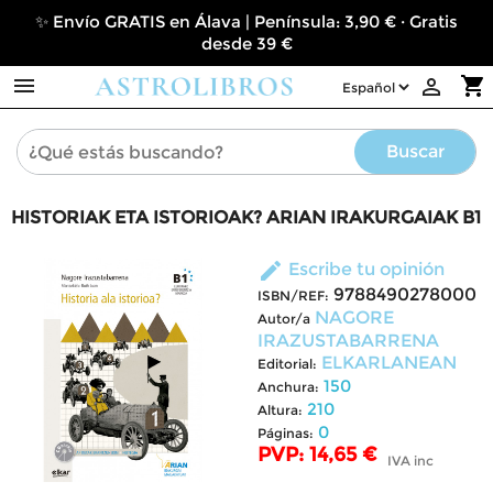
✨ Envío GRATIS en Álava | Península: 3,90 € · Gratis
desde 39 €

shopping_cart

Buscar
HISTORIAK ETA ISTORIOAK? ARIAN IRAKURGAIAK B1
edit
Escribe tu opinión
9788490278000
ISBN/REF:
NAGORE
Autor/a
IRAZUSTABARRENA
ELKARLANEAN
Editorial:
150
Anchura:
210
Altura:
0
Páginas:
PVP: 14,65 €
IVA inc