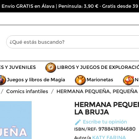
 Envío GRATIS en Álava | Península: 3,90 € · Gratis desde 39
ES Y JUVENILES
LIBROS Y JUEGOS DE EXPLORACI
Juegos y libros de Magia
Marionetas
N
Comics infantiles
HERMANA PEQUEÑA, PEQUEÑA C
HERMANA PEQUEÑ
LA BRUJA
edit
Escribe tu opinión
9788418184680
ISBN/REF:
KATY FARINA
Autor/a