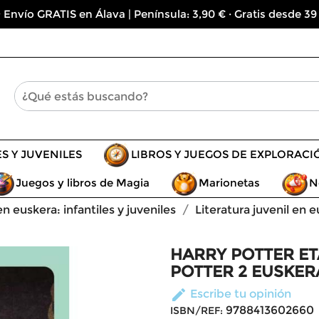
 Envío GRATIS en Álava | Península: 3,90 € · Gratis desde 39
ES Y JUVENILES
LIBROS Y JUEGOS DE EXPLORACI
Juegos y libros de Magia
Marionetas
N
en euskera: infantiles y juveniles
Literatura juvenil en 
HARRY POTTER E
POTTER 2 EUSKER
edit
Escribe tu opinión
9788413602660
ISBN/REF: