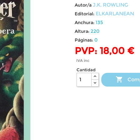
J.K. ROWLING
Autor/a
ELKARLANEAN
Editorial:
135
Anchura:
220
Altura:
0
Páginas:
PVP: 18,00 €
IVA inc
Cantidad

Com