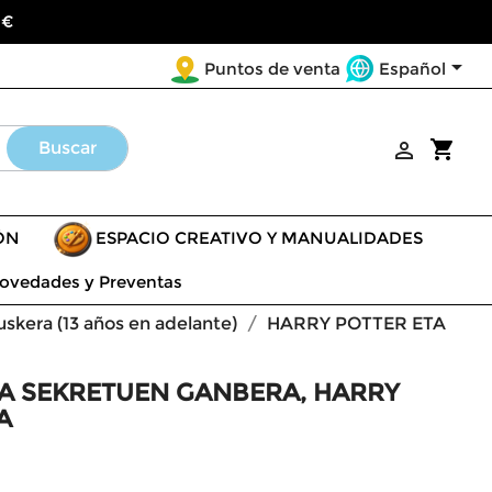
 €

Español
Puntos de venta
shopping_cart
Buscar

ÓN
ESPACIO CREATIVO Y MANUALIDADES
ovedades y Preventas
euskera (13 años en adelante)
HARRY POTTER ETA
TA SEKRETUEN GANBERA, HARRY
A