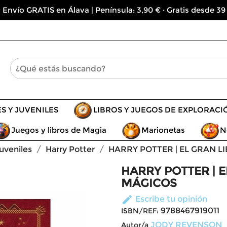
 Envío GRATIS en Álava | Península: 3,90 € · Gratis desde 39
ES Y JUVENILES
LIBROS Y JUEGOS DE EXPLORACI
Juegos y libros de Magia
Marionetas
N
juveniles
Harry Potter
HARRY POTTER | EL GRAN L
HARRY POTTER | 
MÁGICOS
edit
Escribe tu opinión
9788467919011
ISBN/REF:
JODY REVENSON
Autor/a