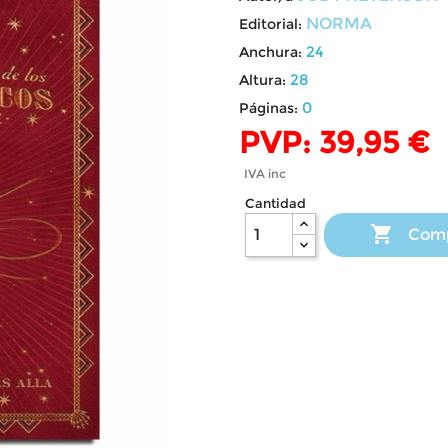
NORMA
Editorial:
24
Anchura:
28
Altura:
0
Páginas:
PVP: 39,95 €
IVA inc
Cantidad

Com