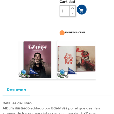
Cantidad

EN REPOSICIÓN
Resumen
Detalles del libro:
Album ilustrado
editado por
Edelvives
por el que desfilan
algunos de los portagonistas de la cultura del S.XX que