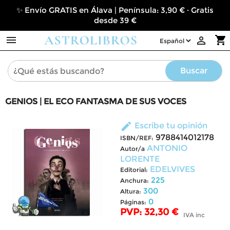
✨ Envío GRATIS en Álava | Península: 3,90 € · Gratis
desde 39 €

shopping_cart

Buscar
GENIOS | EL ECO FANTASMA DE SUS VOCES
edit
Escribe tu opinión
9788414012178
ISBN/REF:
ANTONIO
Autor/a
LORENTE
EDELVIVES
Editorial:
225
Anchura:
300
Altura:
0
Páginas:
PVP: 32,30 €
IVA inc