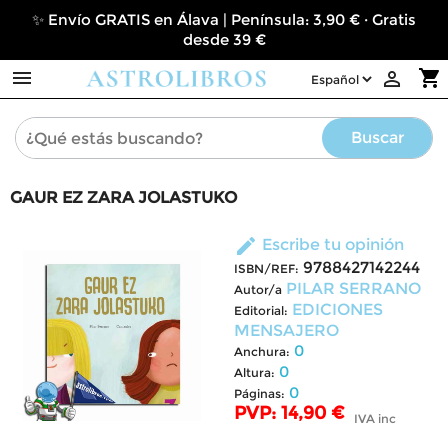
✨ Envío GRATIS en Álava | Península: 3,90 € · Gratis
desde 39 €

shopping_cart

Buscar
GAUR EZ ZARA JOLASTUKO
edit
Escribe tu opinión
9788427142244
ISBN/REF:
PILAR SERRANO
Autor/a
EDICIONES
Editorial:
MENSAJERO
0
Anchura:
0
Altura:
0
Páginas:
PVP: 14,90 €
IVA inc