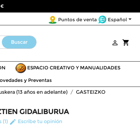
 €

Español
Puntos de venta
shopping_cart
Buscar

ÓN
ESPACIO CREATIVO Y MANUALIDADES
ovedades y Preventas
euskera (13 años en adelante)
GASTEIZKO
TIEN GIDALIBURUA
edit
 (1)
Escribe tu opinión