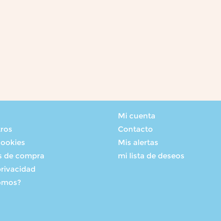
Mi cuenta
tros
Contacto
cookies
Mis alertas
s de compra
mi lista de deseos
privacidad
omos?