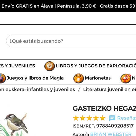
 Envío GRATIS en Álava | Península: 3,90 € · Gratis desde 39
ES Y JUVENILES
LIBROS Y JUEGOS DE EXPLORACI
Juegos y libros de Magia
Marionetas
N
en euskera: infantiles y juveniles
Literatura juvenil en 
GASTEIZKO HEGAZ
chat
Reseñas
9788409208517
ISBN/REF:
BRIAN WEBSTER
Autor/a