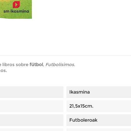
e libros sobre
fútbol
,
Futbolísimos
.
ños.
Ikasmina
21,5x15cm.
Futboleroak