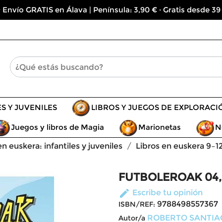
 Envío GRATIS en Álava | Península: 3,90 € · Gratis desde 39
ES Y JUVENILES
LIBROS Y JUEGOS DE EXPLORACI
Juegos y libros de Magia
Marionetas
N
en euskera: infantiles y juveniles
Libros en euskera 9–1
FUTBOLEROAK 04,
edit
Escribe tu opinión
9788498557367
ISBN/REF:
ROBERTO SANTIA
Autor/a