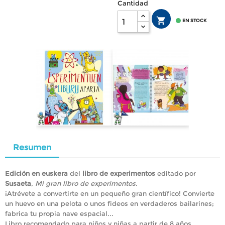
Cantidad


EN STOCK
Resumen
Edición en euskera
del
libro de experimentos
editado por
Susaeta
,
Mi gran libro de experimentos
.
¡Atrévete a convertirte en un pequeño gran científico! Convierte
un huevo en una pelota o unos fideos en verdaderos bailarines;
fabrica tu propia nave espacial...
Libro recomendado para niños y niñas a partir de 8 años.