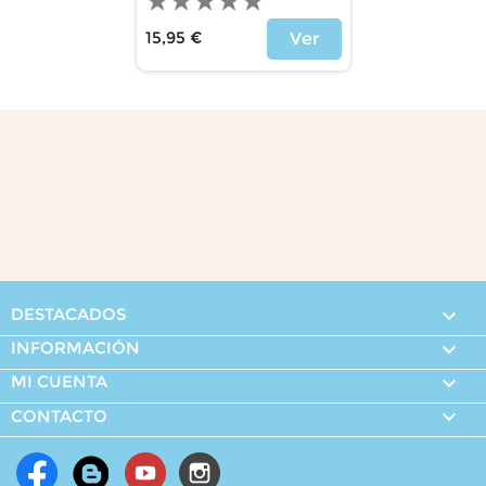
15,95 €
Ver
Precio
DESTACADOS

INFORMACIÓN

MI CUENTA


CONTACTO