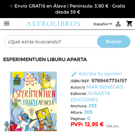
✨ Envío GRATIS en Álava | Península: 3,90 € · Gratis
desde 39 €

shopping_cart

Buscar
ESPERIMENTUEN LIBURU APARTA
edit
Escribe tu opinión
9788467734157
ISBN/REF:
MAR BENEGAS
Autor/a
SUSAETA
Editorial:
EDICIONES
255
Anchura:
305
Altura:
0
Páginas:
PVP: 12,95 €
IVA inc