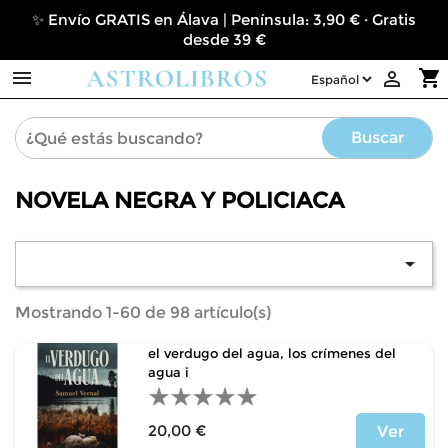
✨ Envío GRATIS en Álava | Península: 3,90 € · Gratis
desde 39 €

shopping_cart

Buscar
NOVELA NEGRA Y POLICIACA

Mostrando 1-60 de 98 artículo(s)
el verdugo del agua, los crímenes del
agua i
20,00 €
Ver