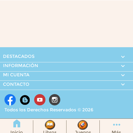
DESTACADOS

INFORMACIÓN

MI CUENTA


CONTACTO
Todos los Derechos Reservados © 2026
Inicio
Libros
Juegos
Más