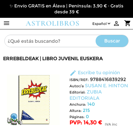
✨ Envío GRATIS en Álava | Península: 3,90 € · Gratis
desde 39 €

shopping_cart

Buscar
ERREBELDEAK | LIBRO JUVENIL EUSKERA
edit
Escribe tu opinión
9788416839292
ISBN/REF:
SUSAN E. HINTON
Autor/a
ZUBIA
Editorial:
EDITORIALA
140
Anchura:
215
Altura:
0
Páginas:
PVP: 14,30 €
IVA inc