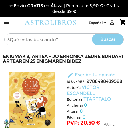
✨ Envío GRATIS en Álava | Península: 3,90 € · Gratis
desde 39 €

shopping_cart

Buscar
ENIGMAK 3, ARTEA - JO ERRONKA ZEURE BURUARI
ARTEAREN 25 ENIGMAREN BIDEZ
edit
Escribe tu opinión
9788498439588
ISBN/REF:
VÍCTOR
Autor/a
ESCANDELL
TTARTTALO
Editorial:
0
Anchura:
0
Altura:
0
Páginas:
PVP: 20,50 €
IVA inc