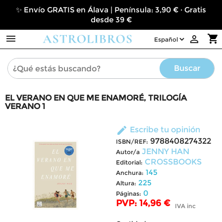
✨ Envío GRATIS en Álava | Península: 3,90 € · Gratis
desde 39 €

shopping_cart

Buscar
EL VERANO EN QUE ME ENAMORÉ, TRILOGÍA
VERANO 1
edit
Escribe tu opinión
9788408274322
ISBN/REF:
JENNY HAN
Autor/a
CROSSBOOKS
Editorial:
145
Anchura:
225
Altura:
0
Páginas:
PVP: 14,96 €
IVA inc