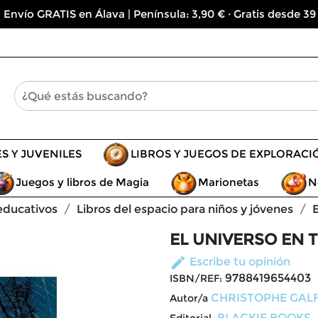
 Envío GRATIS en Álava | Península: 3,90 € · Gratis desde 39
ES Y JUVENILES
LIBROS Y JUEGOS DE EXPLORACI
Juegos y libros de Magia
Marionetas
N
educativos
Libros del espacio para niños y jóvenes
EL UNIVERSO EN 
edit
Escribe tu opinión
9788419654403
ISBN/REF:
CHRISTOPHE GAL
Autor/a
BLACKIE BOOKS
Editorial: