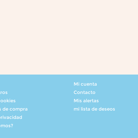
Mi cuenta
tros
Contacto
cookies
Mis alertas
s de compra
mi lista de deseos
privacidad
omos?