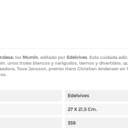
landesa
: los
Mumin
, editado por
Edelvives
. Esta cuidada edi
umin, unos troles blancos y narigudos, tiernos y divertidos, 
eadora, Tove Jansson, premio Hans Christian Andersen en 
os.
Edelvives
27 X 21,5 Cm.
359