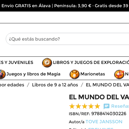
 Envío GRATIS en Álava | Península: 3,90 € · Gratis desde 39
ES Y JUVENILES
LIBROS Y JUEGOS DE EXPLORACI
Juegos y libros de Magia
Marionetas
N
 por edades
Libros de 9 a 12 años
EL MUNDO DEL VA
EL MUNDO DEL VA
chat
Reseñas
9788414030226
ISBN/REF:
TOVE JANSSON
Autor/a