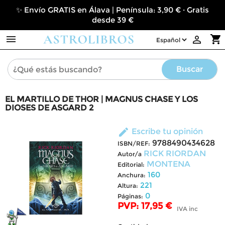
✨ Envío GRATIS en Álava | Península: 3,90 € · Gratis
desde 39 €

shopping_cart

Buscar
EL MARTILLO DE THOR | MAGNUS CHASE Y LOS
DIOSES DE ASGARD 2
edit
Escribe tu opinión
9788490434628
ISBN/REF:
RICK RIORDAN
Autor/a
MONTENA
Editorial:
160
Anchura:
221
Altura:
0
Páginas:
PVP: 17,95 €
IVA inc