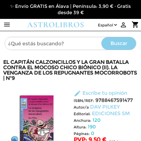
✨ Envío GRATIS en Álava | Península: 3,90 € · Gratis
desde 39 €

shopping_cart

Buscar
EL CAPITÁN CALZONCILLOS Y LA GRAN BATALLA
CONTRA EL MOCOSO CHICO BIÓNICO (II). LA
VENGANZA DE LOS REPUGNANTES MOCORROBOTS
| Nº9
edit
Escribe tu opinión
9788467591477
ISBN/REF:
DAV PILKEY
Autor/a
EDICIONES SM
Editorial:
120
Anchura:
190
Altura:
0
Páginas:
PVP: 9,50 €