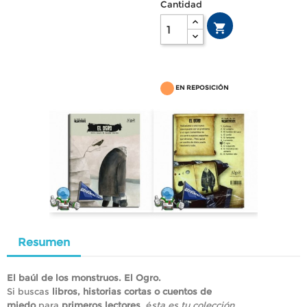
Cantidad

EN REPOSICIÓN
Resumen
El baúl de los monstruos. El Ogro.
Si buscas
libros, historias cortas o cuentos de
miedo
para
primeros lectores
, é
sta es tu colección.