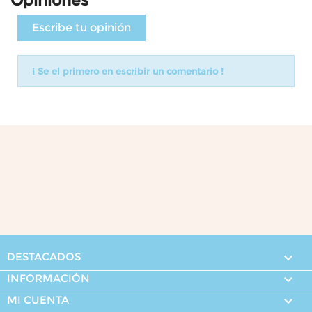
Opiniones
Escribe tu opinión
¡ Se el primero en escribir un comentario !
DESTACADOS

INFORMACIÓN

MI CUENTA
