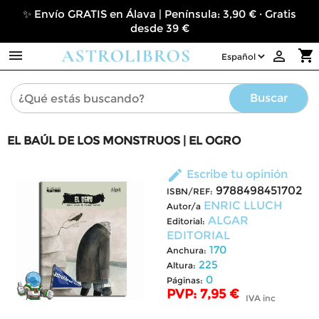
✨ Envío GRATIS en Álava | Península: 3,90 € · Gratis
desde 39 €

shopping_cart

Buscar
EL BAÚL DE LOS MONSTRUOS | EL OGRO
edit
Escribe tu opinión
9788498451702
ISBN/REF:
ENRIC LLUCH
Autor/a
ALGAR
Editorial:
EDITORIAL
170
Anchura:
225
Altura:
0
Páginas:
PVP: 7,95 €
IVA inc