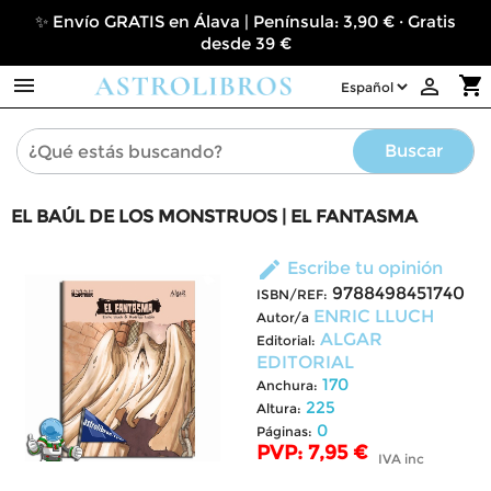
✨ Envío GRATIS en Álava | Península: 3,90 € · Gratis
desde 39 €

shopping_cart

Buscar
EL BAÚL DE LOS MONSTRUOS | EL FANTASMA
edit
Escribe tu opinión
9788498451740
ISBN/REF:
ENRIC LLUCH
Autor/a
ALGAR
Editorial:
EDITORIAL
170
Anchura:
225
Altura:
0
Páginas:
PVP: 7,95 €
IVA inc