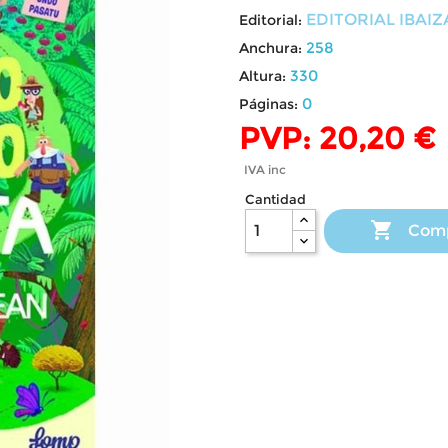
EDITORIAL IBAI
Editorial:
258
Anchura:
330
Altura:
0
Páginas:
PVP: 20,20 €
IVA inc
Cantidad

Com