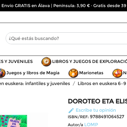
 Envío GRATIS en Álava | Península: 3,90 € · Gratis desde 39
ES Y JUVENILES
LIBROS Y JUEGOS DE EXPLORACI
Juegos y libros de Magia
Marionetas
N
en euskera: infantiles y juveniles
Libros en euskera 6–9
DOROTEO ETA ELI
edit
Escribe tu opinión
9788491064527
ISBN/REF:
LOMP
Autor/a