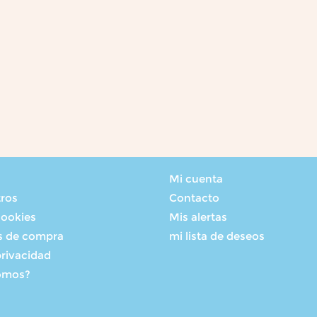
Mi cuenta
tros
Contacto
cookies
Mis alertas
s de compra
mi lista de deseos
privacidad
omos?