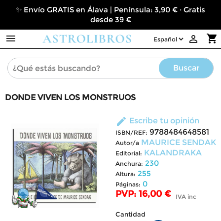
✨ Envío GRATIS en Álava | Península: 3,90 € · Gratis
desde 39 €

shopping_cart

Buscar
DONDE VIVEN LOS MONSTRUOS
edit
Escribe tu opinión
9788484648581
ISBN/REF:
MAURICE SENDAK
Autor/a
KALANDRAKA
Editorial:
230
Anchura:
255
Altura:
0
Páginas:
PVP: 16,00 €
IVA inc
Cantidad