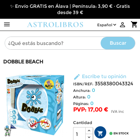
✨ Envío GRATIS en Álava | Península: 3,90 € · Gratis
desde 39 €

shopping_cart

Buscar
DOBBLE BEACH
edit
Escribe tu opinión
3558380043324
ISBN/REF:
0
Anchura:
0
Altura:
0
Páginas:
PVP: 17,00 €
IVA inc
Cantidad


EN STOCK