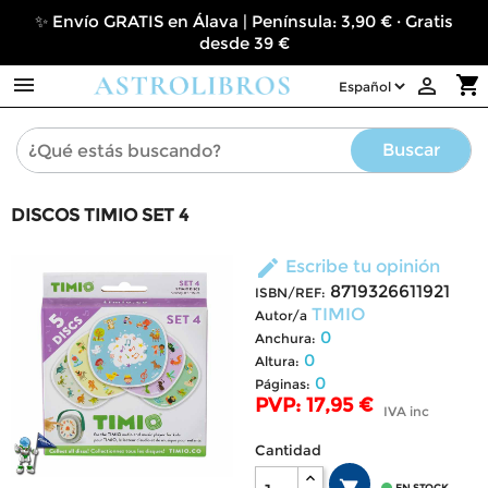
✨ Envío GRATIS en Álava | Península: 3,90 € · Gratis
desde 39 €

shopping_cart

Buscar
DISCOS TIMIO SET 4
edit
Escribe tu opinión
8719326611921
ISBN/REF:
TIMIO
Autor/a
0
Anchura:
0
Altura:
0
Páginas:
PVP: 17,95 €
IVA inc
Cantidad
EN STOCK