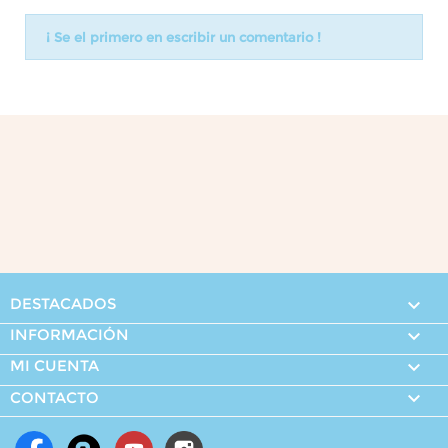
¡ Se el primero en escribir un comentario !
DESTACADOS

INFORMACIÓN

MI CUENTA


CONTACTO