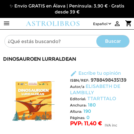
✨ Envío GRATIS en Álava | Península: 3,90 € · Gratis
desde 39 €

shopping_cart

Buscar
DINOSAUROEN LURRALDEAN
edit
Escribe tu opinión
9788498435139
ISBN/REF:
ELISABETH DE
Autor/a
LAMBILLY
TTARTTALO
Editorial:
180
Anchura:
190
Altura:
0
Páginas:
PVP: 11,40 €
IVA inc