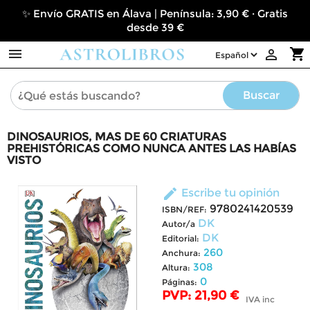
✨ Envío GRATIS en Álava | Península: 3,90 € · Gratis
desde 39 €

shopping_cart

Buscar
DINOSAURIOS, MAS DE 60 CRIATURAS
PREHISTÓRICAS COMO NUNCA ANTES LAS HABÍAS
VISTO
edit
Escribe tu opinión
9780241420539
ISBN/REF:
DK
Autor/a
DK
Editorial:
260
Anchura:
308
Altura:
0
Páginas:
PVP: 21,90 €
IVA inc