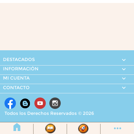
DESTACADOS

INFORMACIÓN

MI CUENTA


CONTACTO
Todos los Derechos Reservados © 2026