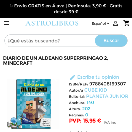
✨ Envío GRATIS en Álava | Península: 3,90 € · Gratis
desde 39 €

shopping_cart

Buscar
DIARIO DE UN ALDEANO SUPERPRINGAO 2,
MINECRAFT
edit
Escribe tu opinión
9788408169307
ISBN/REF:
CUBE KID
Autor/a
PLANETA JUNIOR
Editorial:
140
Anchura:
202
Altura:
0
Páginas:
PVP: 15,95 €
IVA inc