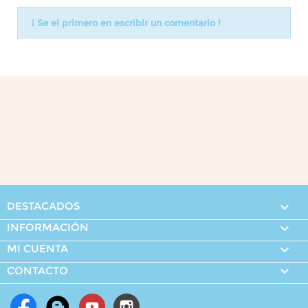
¡ Se el primero en escribir un comentario !
DESTACADOS

INFORMACIÓN

MI CUENTA


CONTACTO