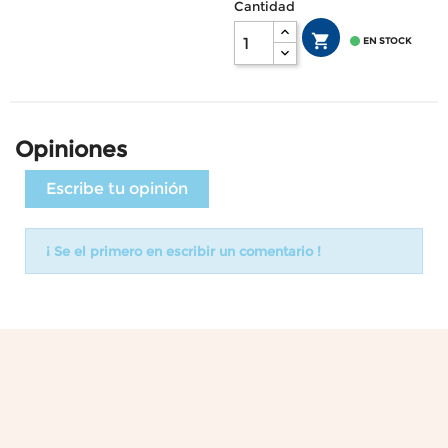
Cantidad


EN STOCK
Opiniones
Escribe tu opinión
¡ Se el primero en escribir un comentario !