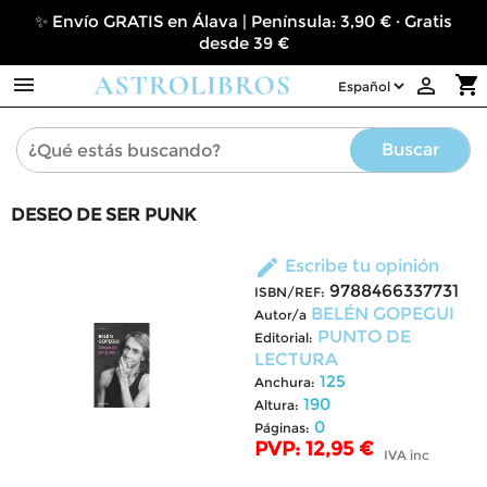
✨ Envío GRATIS en Álava | Península: 3,90 € · Gratis
desde 39 €

shopping_cart

Buscar
DESEO DE SER PUNK
edit
Escribe tu opinión
9788466337731
ISBN/REF:
BELÉN GOPEGUI
Autor/a
PUNTO DE
Editorial:
LECTURA
125
Anchura:
190
Altura:
0
Páginas:
PVP: 12,95 €
IVA inc